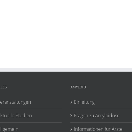
LLES
AMYLOID
eranstaltungen
Einleitung
ktuelle Studien
Fragen zu Amyloidose
llgemein
Informationen für Ärzte