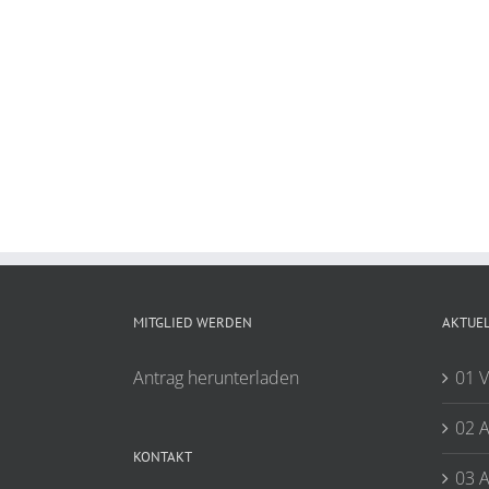
MITGLIED WERDEN
AKTUE
Antrag herunterladen
01 V
02 A
KONTAKT
03 A