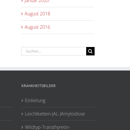
Januar 2020
August 2018
August 2016
Suche
nach:
KRANKHEITSBILDER
Einleitung
Leichtketten-(AL-)Amyloidose
Wildtyp-Transthyretin-